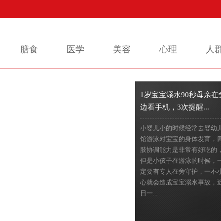
膳食
医学
美容
心理
人
1岁宝宝溺水90秒母亲在
边看手机，3次提醒...
小婴儿小的时候经常去婴幼
馆游泳对宝宝的身体发育，
肢协调能力是非常有好吃的
但是小孩子在游泳的时候，
定要有专人在旁守护，一不
心就会造成宝宝溺水事故，
日一...