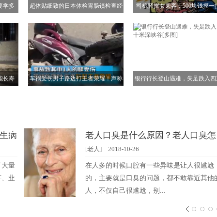
要学多
超体贴细致的日本体检胃肠镜检查经
司机骚扰女乘客：500块钱摸一
历
又是滴滴司机[多图]
能长寿
车祸受伤男子路边打王者荣耀！声称
银行行长登山遇难，失足跌入四
打游戏能忘记疼痛！[多图]
米深峡谷[多图]
”生病
老人口臭是什么原因？老人口臭怎
么办？[多图]
[老人]
2018-10-26
了大量
在人多的时候口腔有一些异味是让人很尴尬
笋、韭
的，主要就是口臭的问题，都不敢靠近其他
人，不仅自己很尴尬，别...