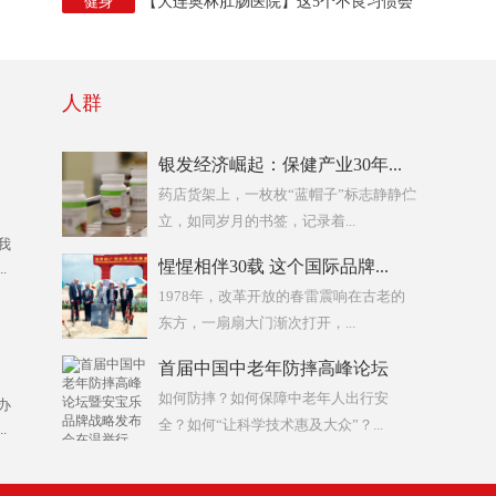
健身
【大连奥林肛肠医院】这5个不良习惯会
让...
人群
银发经济崛起：保健产业30年...
药店货架上，一枚枚“蓝帽子”标志静静伫
立，如同岁月的书签，记录着...
我
惺惺相伴30载 这个国际品牌...
.
1978年，改革开放的春雷震响在古老的
东方，一扇扇大门渐次打开，...
首届中国中老年防摔高峰论坛
暨...
如何防摔？如何保障中老年人出行安
办
全？如何“让科学技术惠及大众”？...
.