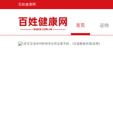
百姓健康网
首页
运动
一家产房合
还是挺多
的事情看
，今天很
发微博宣
老婆转发
动把母女