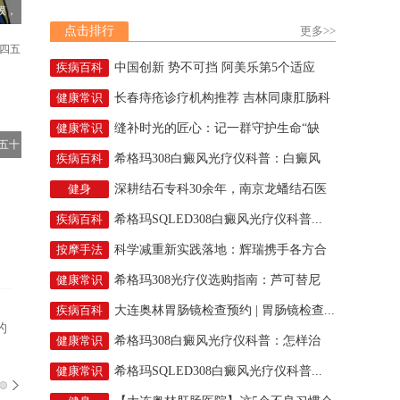
摸，
点击排行
更多>>
疾病百科
中国创新 势不可挡 阿美乐第5个适应
症...
健康常识
长春痔疮诊疗机构推荐 吉林同康肛肠科
学...
健康常识
缝补时光的匠心：记一群守护生命“缺
五十
口”...
疾病百科
希格玛308白癜风光疗仪科普：白癜风
不...
健身
深耕结石专科30余年，南京龙蟠结石医
院...
疾病百科
希格玛SQLED308白癜风光疗仪科普...
按摩手法
科学减重新实践落地：辉瑞携手各方合
作伙...
健康常识
希格玛308光疗仪选购指南：芦可替尼
如...
疾病百科
大连奥林胃肠镜检查预约 | 胃肠镜检查...
的
健康常识
希格玛308白癜风光疗仪科普：怎样治
疗...
健康常识
希格玛SQLED308白癜风光疗仪科普...