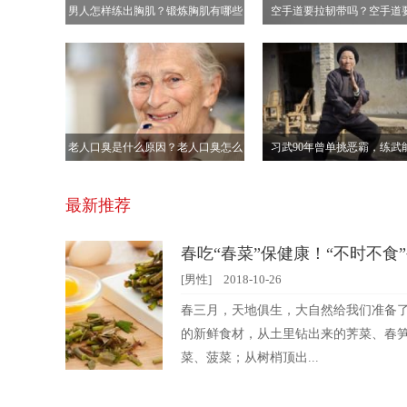
男人怎样练出胸肌？锻炼胸肌有哪些
空手道要拉韧带吗？空手道
动作？[图]
久？[多图]
老人口臭是什么原因？老人口臭怎么
习武90年曾单挑恶霸，练武
办？[多图]
吗？[多图]
最新推荐
耀！声
春吃“春菜”保健康！“不时不食
]
少！[图]
[男性]
2018-10-26
车的数量
春三月，天地俱生，大自然给我们准备
键的是交
的新鲜食材，从土里钻出来的荠菜、春
菜、菠菜；从树梢顶出...